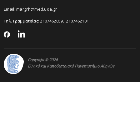
Email:
margrh@med.uoa.gr
Τηλ. Γραμματείας:
2107462059
,
2107462101
Copyright © 2026
Εθνικό και Καποδιστριακό Πανεπιστήμιο Αθηνών