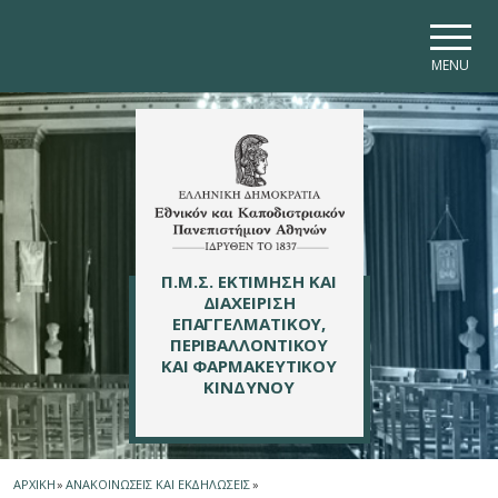
Skip to main navigation
Skip to main content
Skip to page footer
MENU
Π.Μ.Σ. ΕΚΤΙΜΗΣΗ ΚΑΙ
ΔΙΑΧΕΙΡΙΣΗ
ΕΠΑΓΓΕΛΜΑΤΙΚΟΥ,
ΠΕΡΙΒΑΛΛΟΝΤΙΚΟΥ
ΚΑΙ ΦΑΡΜΑΚΕΥΤΙΚΟΥ
ΚΙΝΔΥΝΟΥ
ΑΡΧΙΚΗ
»
ΑΝΑΚΟΙΝΩΣΕΙΣ ΚΑΙ ΕΚΔΗΛΩΣΕΙΣ
»